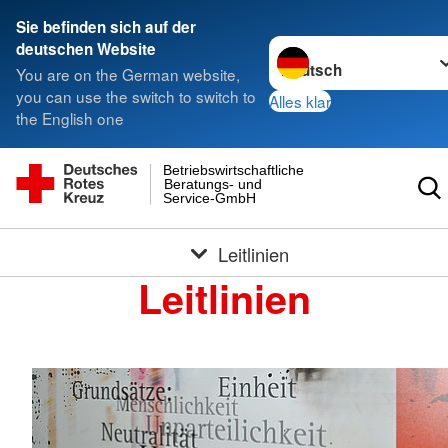
Sie befinden sich auf der
Sprache wechseln zu
deutschen Website
You are on the German website,
you can use the switch to switch to
Alles klar
the English one
Betriebswirtschaftliche
Beratungs- und
Service-GmbH
Leitlinien
Leitlinien