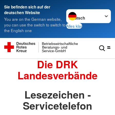
Sie befinden sich auf der
Sprache wechseln zu
deutschen Website
You are on the German website,
you can use the switch to switch to
Alles klar
the English one
Betriebswirtschaftliche
Beratungs- und
Service-GmbH
Die DRK
Landesverbände
Lesezeichen -
Servicetelefon