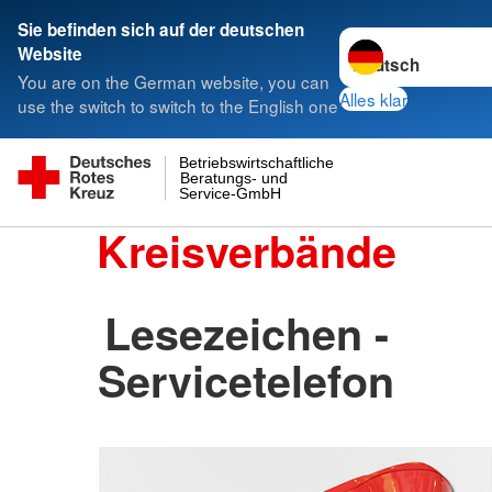
Sie befinden sich auf der deutschen
Sprache wechseln 
Website
You are on the German website, you can
Alles klar
use the switch to switch to the English one
Betriebswirtschaftliche
Beratungs- und
Service-GmbH
Kreisverbände
Lesezeichen -
Servicetelefon