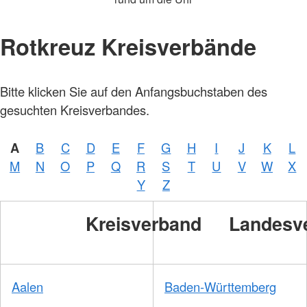
Rotkreuz Kreisverbände
Bitte klicken Sie auf den Anfangsbuchstaben des
gesuchten Kreisverbandes.
A
B
C
D
E
F
G
H
I
J
K
L
M
N
O
P
Q
R
S
T
U
V
W
X
Y
Z
Kreisverband
Landesv
Aalen
Baden-Württemberg