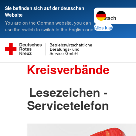
Sie befinden sich auf der deutschen
Sprache wechseln 
Website
You are on the German website, you can
Alles klar
use the switch to switch to the English one
Betriebswirtschaftliche
Beratungs- und
Service-GmbH
Kreisverbände
Lesezeichen -
Servicetelefon