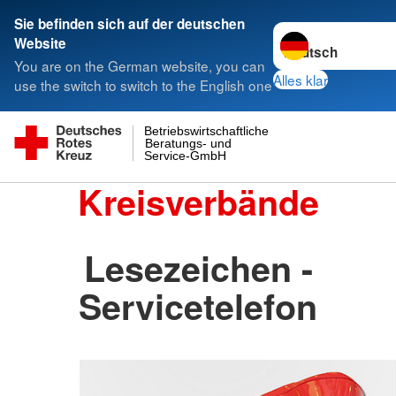
Sie befinden sich auf der deutschen
Sprache wechseln 
Website
You are on the German website, you can
Alles klar
use the switch to switch to the English one
Betriebswirtschaftliche
Beratungs- und
Service-GmbH
Kreisverbände
Lesezeichen -
Servicetelefon