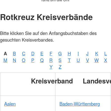
Rotkreuz Kreisverbände
Bitte klicken Sie auf den Anfangsbuchstaben des
gesuchten Kreisverbandes.
A
B
C
D
E
F
G
H
I
J
K
L
M
N
O
P
Q
R
S
T
U
V
W
X
Y
Z
Kreisverband
Landesv
Aalen
Baden-Württemberg