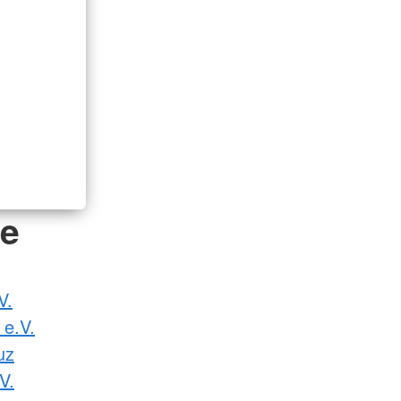
de
V.
 e.V.
uz
V.