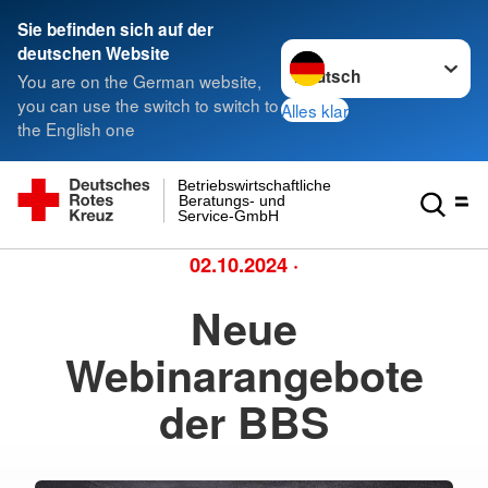
Sie befinden sich auf der
Sprache wechseln zu
deutschen Website
You are on the German website,
you can use the switch to switch to
Alles klar
the English one
Betriebswirtschaftliche
Beratungs- und
Service-GmbH
02.10.2024
·
Neue
Webinarangebote
der BBS