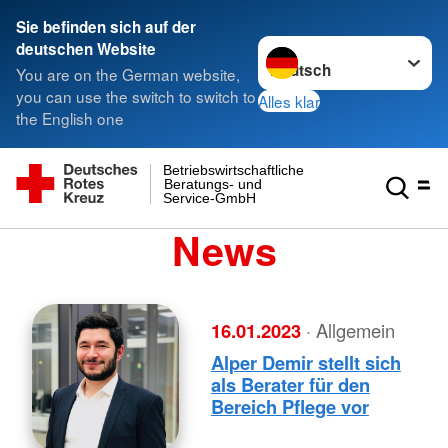
Sie befinden sich auf der
Sprache wechseln zu
deutschen Website
You are on the German website,
you can use the switch to switch to
Alles klar
the English one
Betriebswirtschaftliche
Beratungs- und
Service-GmbH
News
16.01.2023
· Allgemein
Alper Demir stellt sich
als Berater für den
Bereich Pflege vor