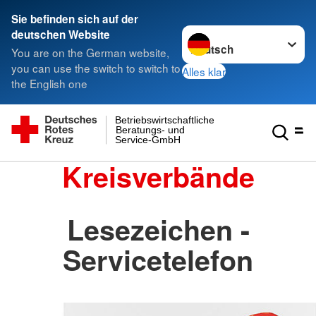
Sie befinden sich auf der
Sprache wechseln zu
deutschen Website
You are on the German website,
you can use the switch to switch to
Alles klar
the English one
Betriebswirtschaftliche
Beratungs- und
Service-GmbH
Kreisverbände
Lesezeichen -
Servicetelefon