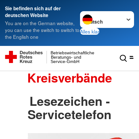
Sie befinden sich auf der
Sprache wechseln zu
deutschen Website
You are on the German website,
you can use the switch to switch to
Alles klar
the English one
Betriebswirtschaftliche
Beratungs- und
Service-GmbH
Kreisverbände
Lesezeichen -
Servicetelefon