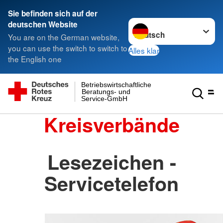
Sie befinden sich auf der
Sprache wechseln zu
deutschen Website
You are on the German website,
you can use the switch to switch to
Alles klar
the English one
Betriebswirtschaftliche
Beratungs- und
Service-GmbH
Kreisverbände
Lesezeichen -
Servicetelefon