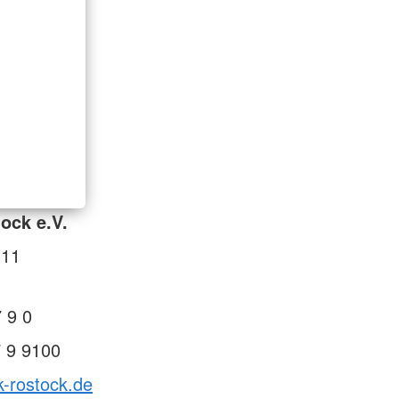
ock e.V.
 11
 9 0
 9 9100
k-rostock.de