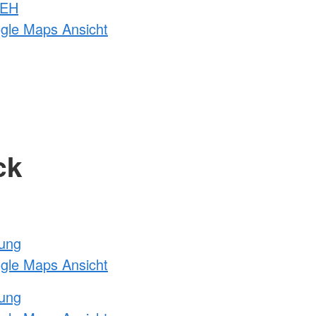
 EH
ogle Maps Ansicht
ck
tung
ogle Maps Ansicht
tung