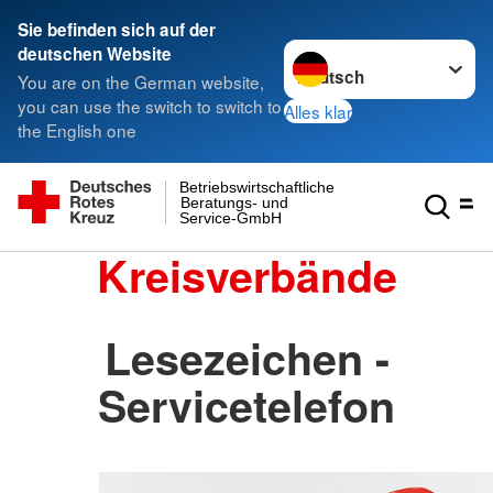
Sie befinden sich auf der
Sprache wechseln zu
deutschen Website
You are on the German website,
you can use the switch to switch to
Alles klar
the English one
Betriebswirtschaftliche
Beratungs- und
Service-GmbH
Kreisverbände
Lesezeichen -
Servicetelefon