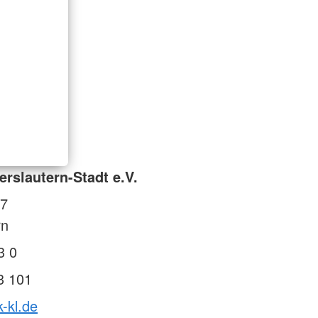
rslautern-Stadt e.V.
27
rn
3 0
3 101
k-kl.de