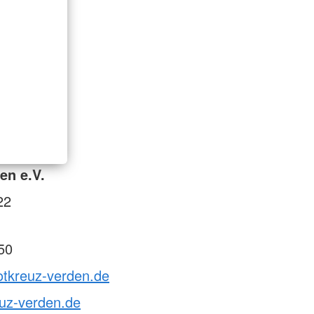
en e.V.
22
50
otkreuz-verden.de
uz-verden.de