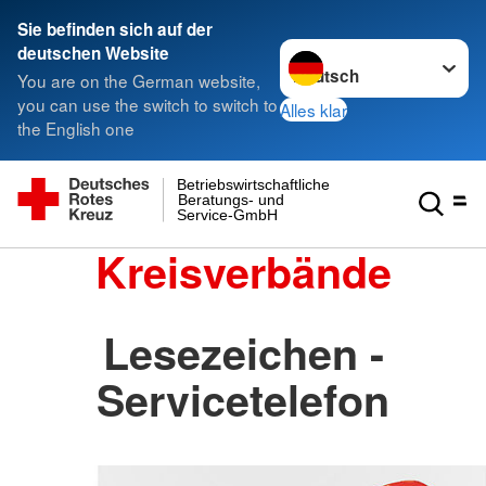
Sie befinden sich auf der
Sprache wechseln zu
deutschen Website
You are on the German website,
you can use the switch to switch to
Alles klar
the English one
Betriebswirtschaftliche
Beratungs- und
Service-GmbH
Kreisverbände
Lesezeichen -
Servicetelefon