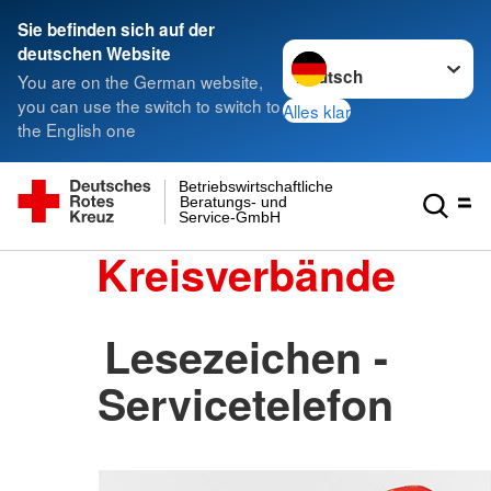
Sie befinden sich auf der
Sprache wechseln zu
deutschen Website
You are on the German website,
you can use the switch to switch to
Alles klar
the English one
Betriebswirtschaftliche
Beratungs- und
Service-GmbH
Kreisverbände
Lesezeichen -
Servicetelefon