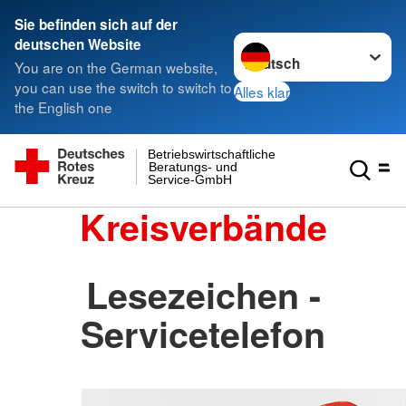
Sie befinden sich auf der
Sprache wechseln zu
deutschen Website
You are on the German website,
you can use the switch to switch to
Alles klar
the English one
Betriebswirtschaftliche
Beratungs- und
Service-GmbH
Kreisverbände
Lesezeichen -
Servicetelefon