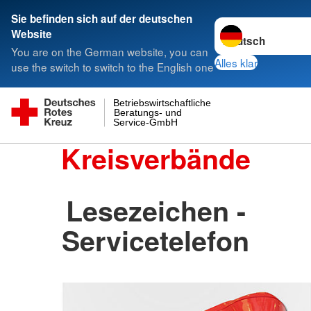
Sie befinden sich auf der deutschen
Sprache wechseln 
Website
You are on the German website, you can
Alles klar
use the switch to switch to the English one
Betriebswirtschaftliche
Beratungs- und
Service-GmbH
Kreisverbände
Lesezeichen -
Servicetelefon