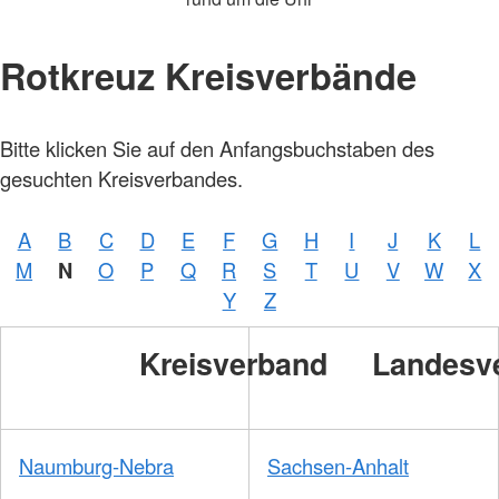
Rotkreuz Kreisverbände
Bitte klicken Sie auf den Anfangsbuchstaben des
gesuchten Kreisverbandes.
A
B
C
D
E
F
G
H
I
J
K
L
M
N
O
P
Q
R
S
T
U
V
W
X
Y
Z
Kreisverband
Landesv
Naumburg-Nebra
Sachsen-Anhalt