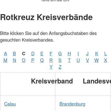
Rotkreuz Kreisverbände
Bitte klicken Sie auf den Anfangsbuchstaben des
gesuchten Kreisverbandes.
A
B
C
D
E
F
G
H
I
J
K
L
M
N
O
P
Q
R
S
T
U
V
W
X
Y
Z
Kreisverband
Landesv
Calau
Brandenburg