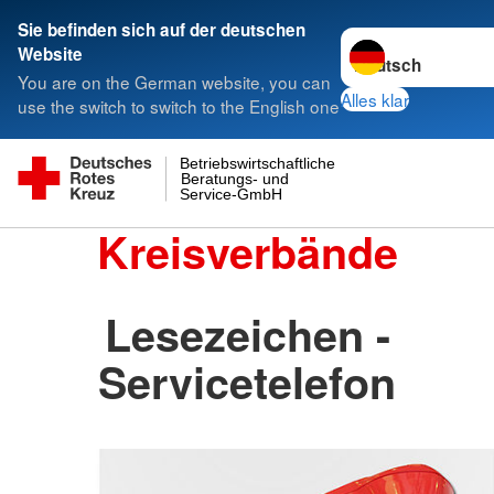
Sie befinden sich auf der deutschen
Sprache wechseln 
Website
You are on the German website, you can
Alles klar
use the switch to switch to the English one
Betriebswirtschaftliche
Beratungs- und
Service-GmbH
Kreisverbände
Lesezeichen -
Servicetelefon