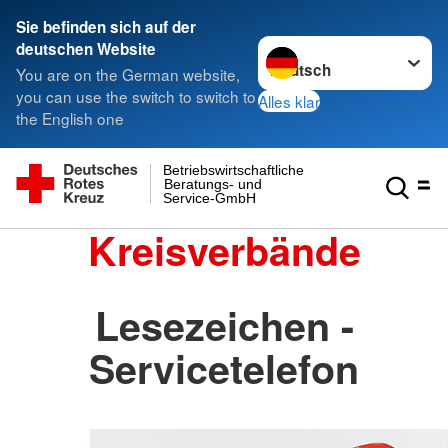
Sie befinden sich auf der
Sprache wechseln zu
deutschen Website
You are on the German website,
you can use the switch to switch to
Alles klar
the English one
Betriebswirtschaftliche
Beratungs- und
Service-GmbH
Kreisverbände
Lesezeichen -
Servicetelefon