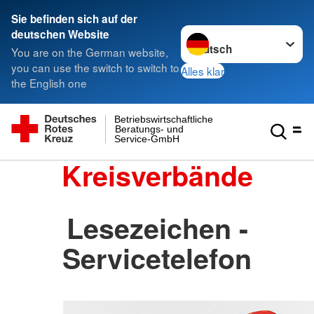
Sie befinden sich auf der
Sprache wechseln zu
deutschen Website
You are on the German website,
you can use the switch to switch to
Alles klar
the English one
Betriebswirtschaftliche
Beratungs- und
Service-GmbH
Kreisverbände
Lesezeichen -
Servicetelefon