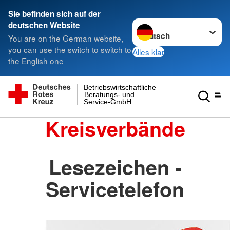
Sie befinden sich auf der
Sprache wechseln zu
deutschen Website
You are on the German website,
you can use the switch to switch to
Alles klar
the English one
Betriebswirtschaftliche
Beratungs- und
Service-GmbH
Kreisverbände
Lesezeichen -
Servicetelefon