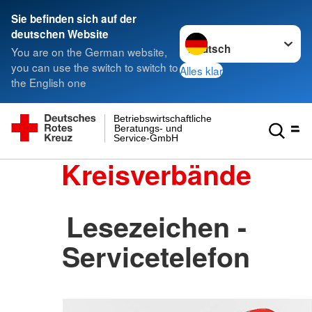
Sie befinden sich auf der
Sprache wechseln zu
deutschen Website
You are on the German website,
you can use the switch to switch to
Alles klar
the English one
Betriebswirtschaftliche
Beratungs- und
Service-GmbH
Kreisverbände
Lesezeichen -
Servicetelefon