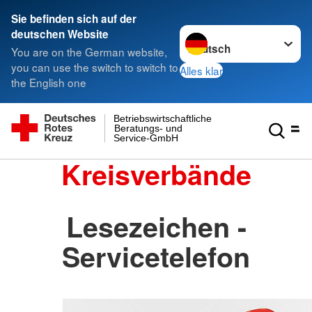
Sie befinden sich auf der
Sprache wechseln zu
deutschen Website
You are on the German website,
you can use the switch to switch to
Alles klar
the English one
Betriebswirtschaftliche
Beratungs- und
Service-GmbH
Kreisverbände
Lesezeichen -
Servicetelefon