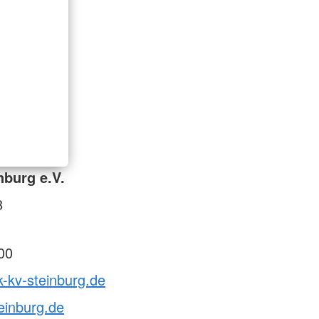
nburg e.V.
8
00
k-kv-steinburg.de
einburg.de