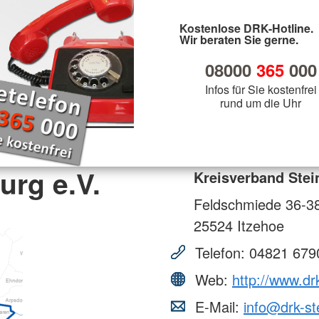
Kostenlose DRK-Hotline.
Wir beraten Sie gerne.
08000
365
000
Infos für Sie kostenfrei
rund um die Uhr
urg e.V.
Kreisverband Stei
Feldschmiede 36-3
25524
Itzehoe
Telefon:
04821 679
Web:
http://www.dr
E-Mail:
info@drk-st