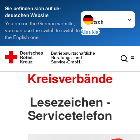
Sie befinden sich auf der
Sprache wechseln zu
deutschen Website
You are on the German website,
you can use the switch to switch to
Alles klar
the English one
Betriebswirtschaftliche
Beratungs- und
Service-GmbH
Kreisverbände
Lesezeichen -
Servicetelefon