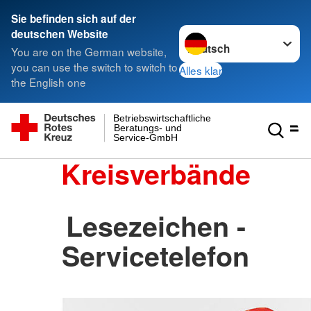
Sie befinden sich auf der
Sprache wechseln zu
deutschen Website
You are on the German website,
you can use the switch to switch to
Alles klar
the English one
Betriebswirtschaftliche
Beratungs- und
Service-GmbH
Kreisverbände
Lesezeichen -
Servicetelefon