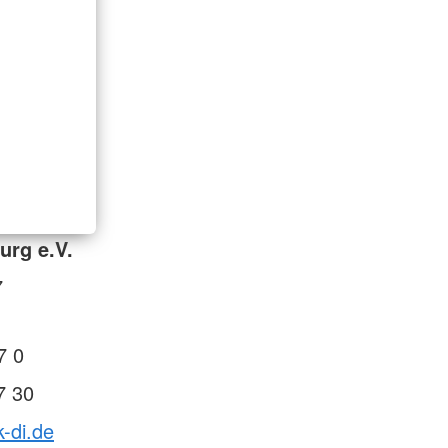
urg e.V.
7
7 0
7 30
k-di.de