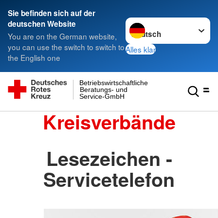
Sie befinden sich auf der
Sprache wechseln zu
deutschen Website
You are on the German website,
you can use the switch to switch to
Alles klar
the English one
Betriebswirtschaftliche
Beratungs- und
Service-GmbH
Kreisverbände
Lesezeichen -
Servicetelefon